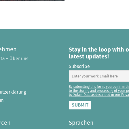
nehmen
Stay in the loop with 
latest updates!
ta – Über uns
Subscribe
By submitting this form, you confirm th
to the storing and processing of your p
utzerklärung
by Xplain Data as described in our Priva
um
rcen
Sprachen