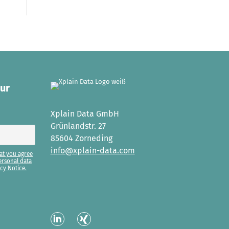
our
Xplain Data GmbH
Grünlandstr. 27
85604 Zorneding
info@xplain-data.com
at you agree
ersonal data
cy Notice.
Linked
XING