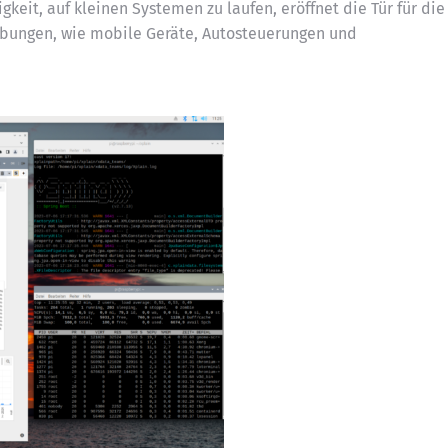
gkeit, auf kleinen Systemen zu laufen, eröffnet die Tür für die
ebungen, wie mobile Geräte, Autosteuerungen und