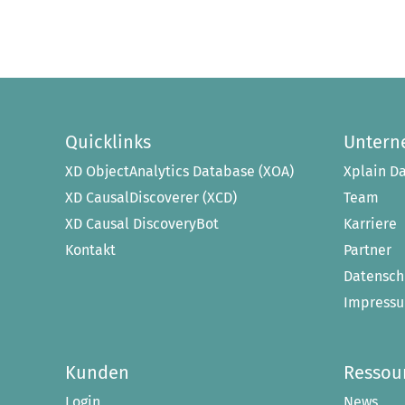
Quicklinks
Unter
XD ObjectAnalytics Database (XOA)
Xplain Da
XD CausalDiscoverer (XCD)
Team
XD Causal DiscoveryBot
Karriere
Kontakt
Partner
Datensch
Impress
Kunden
Ressou
Login
News