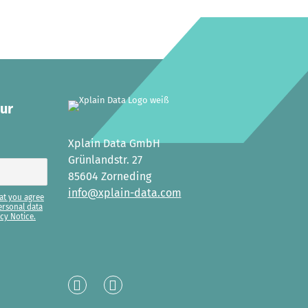
our
Xplain Data GmbH
Grünlandstr. 27
85604 Zorneding
info@xplain-data.com
at you agree
ersonal data
cy Notice.
Linked
XING
In