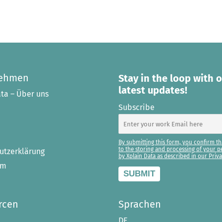
nehmen
Stay in the loop with 
latest updates!
ta – Über uns
Subscribe
By submitting this form, you confirm th
to the storing and processing of your p
utzerklärung
by Xplain Data as described in our Priva
um
rcen
Sprachen
DE