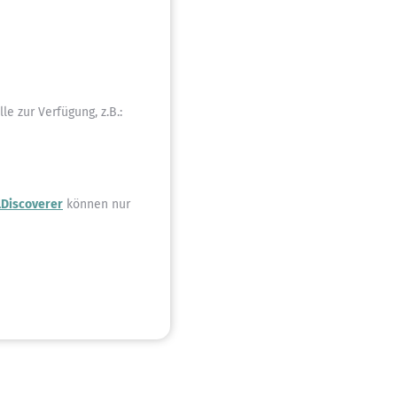
e zur Verfügung, z.B.:
lDiscoverer
können nur