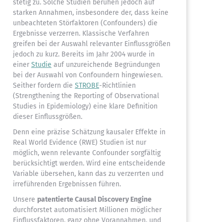
stetig zu. Solche Studien beruhen jedoch auf
starken Annahmen, insbesondere der, dass keine
unbeachteten Störfaktoren (Confounders) die
Ergebnisse verzerren. Klassische Verfahren
greifen bei der Auswahl relevanter Einflussgrößen
jedoch zu kurz. Bereits im Jahr 2004 wurde in
einer
Studie
auf unzureichende Begründungen
bei der Auswahl von Confoundern hingewiesen.
Seither fordern die
STROBE
-Richtlinien
(Strengthening the Reporting of Observational
Studies in Epidemiology) eine klare Definition
dieser Einflussgrößen.
Denn eine präzise Schätzung kausaler Effekte in
Real World Evidence (RWE) Studien ist nur
möglich, wenn relevante Confounder sorgfältig
berücksichtigt werden. Wird eine entscheidende
Variable übersehen, kann das zu verzerrten und
irreführenden Ergebnissen führen.
Unsere
patentierte Causal Discovery Engine
durchforstet automatisiert Millionen möglicher
Einflussfaktoren, ganz ohne Vorannahmen, und