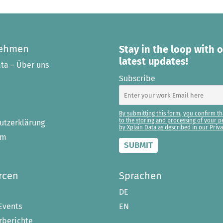
nehmen
Stay in the loop with 
latest updates!
ta – Über uns
Subscribe
By submitting this form, you confirm th
to the storing and processing of your p
utzerklärung
by Xplain Data as described in our Priva
um
rcen
Sprachen
DE
Events
EN
berichte