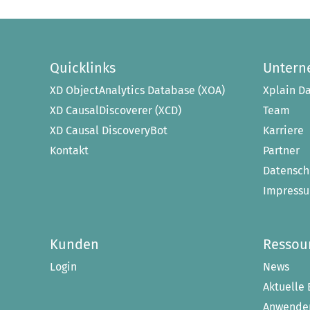
Quicklinks
Unter
XD ObjectAnalytics Database (XOA)
Xplain Da
XD CausalDiscoverer (XCD)
Team
XD Causal DiscoveryBot
Karriere
Kontakt
Partner
Datensch
Impress
Kunden
Ressou
Login
News
Aktuelle 
Anwender