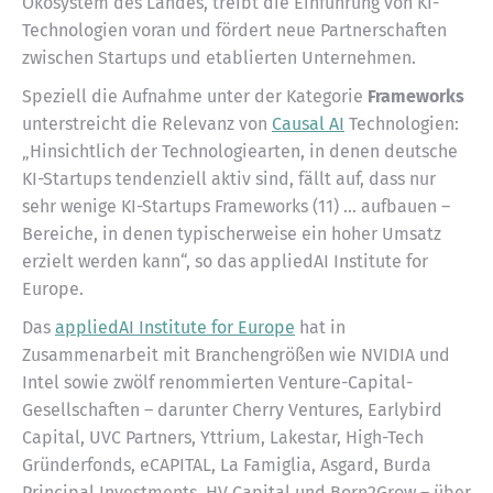
Ökosystem des Landes, treibt die Einführung von KI-
Technologien voran und fördert neue Partnerschaften
zwischen Startups und etablierten Unternehmen.
Speziell die Aufnahme unter der Kategorie
Frameworks
unterstreicht die Relevanz von
Causal AI
Technologien:
„Hinsichtlich der Technologiearten, in denen deutsche
KI-Startups tendenziell aktiv sind, fällt auf, dass nur
sehr wenige KI-Startups Frameworks (11) … aufbauen –
Bereiche, in denen typischerweise ein hoher Umsatz
erzielt werden kann“, so das appliedAI Institute for
Europe.
Das
appliedAI Institute for Europe
hat in
Zusammenarbeit mit Branchengrößen wie NVIDIA und
Intel sowie zwölf renommierten Venture-Capital-
Gesellschaften – darunter Cherry Ventures, Earlybird
Capital, UVC Partners, Yttrium, Lakestar, High-Tech
Gründerfonds, eCAPITAL, La Famiglia, Asgard, Burda
Principal Investments, HV Capital und Born2Grow – über