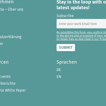
nehmen
Stay in the loop with 
latest updates!
ta – Über uns
Subscribe
By submitting this form, you confirm th
to the storing and processing of your p
utzerklärung
by Xplain Data as described in our Priva
um
rcen
Sprachen
DE
Events
EN
berichte
ata White Paper