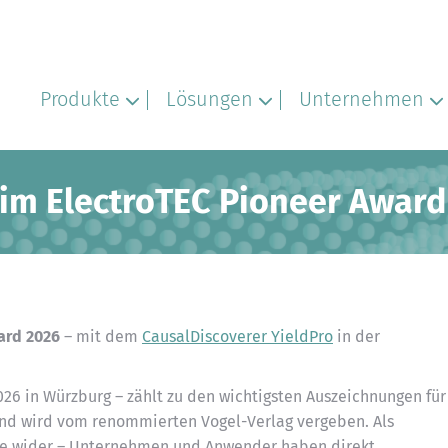
Produkte
Lösungen
Unternehmen
beim ElectroTEC Pioneer Awar
ard 2026
– mit dem
CausalDiscoverer YieldPro
in der
026 in Würzburg – zählt zu den wichtigsten Auszeichnungen für
und wird vom renommierten Vogel-Verlag vergeben. Als
he wider – Unternehmen und Anwender haben direkt