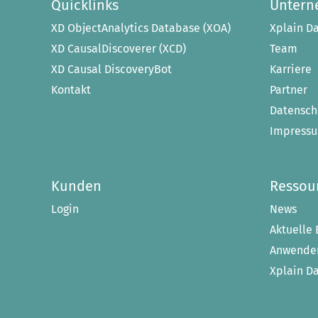
Quicklinks
Unter
XD ObjectAnalytics Database (XOA)
Xplain Da
XD CausalDiscoverer (XCD)
Team
XD Causal DiscoveryBot
Karriere
Kontakt
Partner
Datensch
Impress
Kunden
Ressou
Login
News
Aktuelle 
Anwender
Xplain D