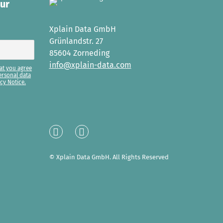
our
Xplain Data GmbH
Grünlandstr. 27
85604 Zorneding
info@xplain-data.com
at you agree
ersonal data
cy Notice.
Linked
XING
In
© Xplain Data GmbH. All Rights Reserved