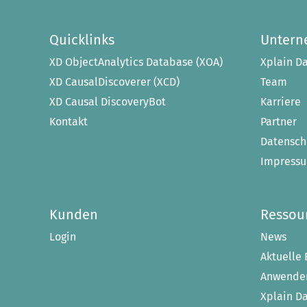
Quicklinks
Unter
XD ObjectAnalytics Database (XOA)
Xplain Da
XD CausalDiscoverer (XCD)
Team
XD Causal DiscoveryBot
Karriere
Kontakt
Partner
Datensch
Impress
Kunden
Ressou
Login
News
Aktuelle 
Anwender
Xplain D