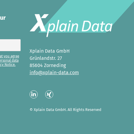
our
Xplain Data GmbH
at you agree
Grünlandstr. 27
ersonal data
cy Notice.
85604 Zorneding
info@xplain-data.com
Linked
XING
In
© Xplain Data GmbH. All Rights Reserved