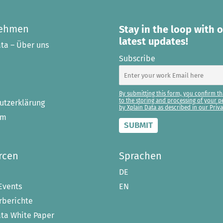
nehmen
Stay in the loop with 
latest updates!
ta – Über uns
Subscribe
By submitting this form, you confirm th
to the storing and processing of your p
utzerklärung
by Xplain Data as described in our Priva
um
rcen
Sprachen
DE
Events
EN
berichte
ata White Paper