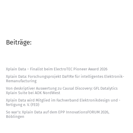
Beiträge:
Xplain Data – Finalist beim ElectroTEC Pioneer Award 2026
Xplain Data: Forschungsprojekt DaFIRe für intelligentes Elektronik-
Remanufacturing
Von deskriptiver Auswertung zu Causal Discovery: GFL Datalytics
Xplain Suite bei AOK NordWest
Xplain Data wird Mitglied im Fachverband Elektronikdesign und -
fertigung e. V. (FED)
So war’s: Xplain Data auf dem EPP InnovationsFORUM 2026,
Böblingen