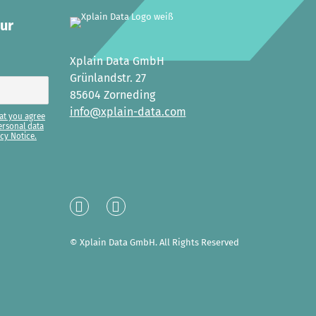
our
Xplain Data GmbH
Grünlandstr. 27
85604 Zorneding
info@xplain-data.com
at you agree
ersonal data
cy Notice.
Linked
XING
In
© Xplain Data GmbH. All Rights Reserved