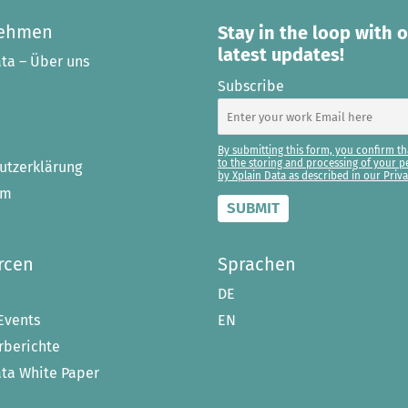
nehmen
Stay in the loop with 
latest updates!
ta – Über uns
Subscribe
By submitting this form, you confirm th
to the storing and processing of your p
utzerklärung
by Xplain Data as described in our Priva
um
rcen
Sprachen
DE
Events
EN
berichte
ata White Paper