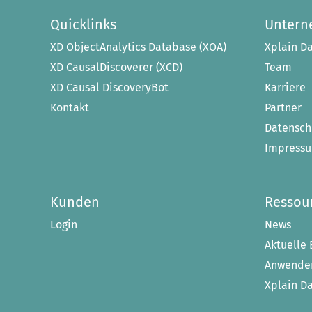
Quicklinks
Unter
XD ObjectAnalytics Database (XOA)
Xplain Da
XD CausalDiscoverer (XCD)
Team
XD Causal DiscoveryBot
Karriere
Kontakt
Partner
Datensch
Impress
Kunden
Ressou
Login
News
Aktuelle 
Anwender
Xplain D