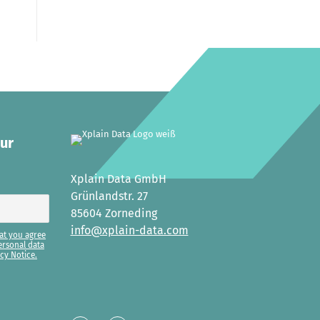
our
Xplain Data GmbH
Grünlandstr. 27
85604 Zorneding
info@xplain-data.com
at you agree
ersonal data
cy Notice.