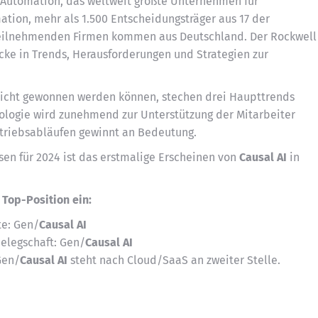
l Automation, das weltweit größte Unternehmen für
ation, mehr als 1.500 Entscheidungsträger aus 17 der
eilnehmenden Firmen kommen aus Deutschland. Der Rockwell
cke in Trends, Herausforderungen und Strategien zur
ericht gewonnen werden können, stechen drei Haupttrends
nologie wird zunehmend zur Unterstützung der Mitarbeiter
etriebsabläufen gewinnt an Bedeutung.
n für 2024 ist das erstmalige Erscheinen von
Causal AI
in
 Top-Position ein:
te: Gen/
Causal AI
elegschaft: Gen/
Causal AI
Gen/
Causal AI
steht nach Cloud/SaaS an zweiter Stelle.