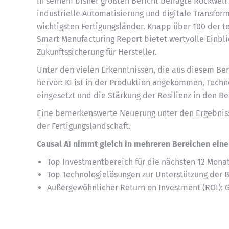
In seinem bisher größten Bericht befragte Rockwel
industrielle Automatisierung und digitale Transform
wichtigsten Fertigungsländer.
Knapp
über 100 der t
Smart Manufacturing Report bietet wertvolle Einbli
Zukunftssicherung für Hersteller.
Unter den vielen Erkenntnissen, die aus diesem B
hervor: KI ist in der Produktion angekommen, Tech
eingesetzt und die Stärkung der Resilienz in den B
Eine bemerkenswerte Neuerung unter den Ergebnisse
der Fertigungslandschaft.
Causal AI nimmt gleich in mehreren Bereichen eine
Top Investmentbereich für die nächsten 12 Mona
Top Technologielösungen zur Unterstützung der B
Außergewöhnlicher Return on Investment (ROI): 