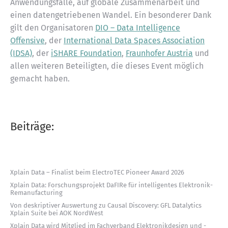
Anwendungsfälle, auf globale Zusammenarbeit und
einen datengetriebenen Wandel. Ein besonderer Dank
gilt den Organisatoren
DIO – Data Intelligence
Offensive
, der
International Data Spaces Association
(IDSA)
, der
iSHARE Foundation
,
Fraunhofer Austria
und
allen weiteren Beteiligten, die dieses Event möglich
gemacht haben.
Beiträge:
Xplain Data – Finalist beim ElectroTEC Pioneer Award 2026
Xplain Data: Forschungsprojekt DaFIRe für intelligentes Elektronik-
Remanufacturing
Von deskriptiver Auswertung zu Causal Discovery: GFL Datalytics
Xplain Suite bei AOK NordWest
Xplain Data wird Mitglied im Fachverband Elektronikdesign und -