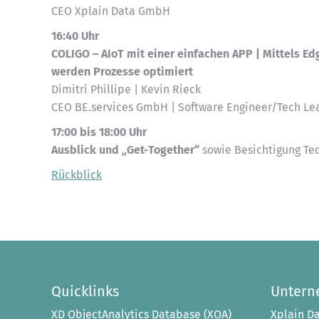
CEO Xplain Data GmbH
16:40 Uhr
COLIGO – AIoT mit einer einfachen APP | Mittels E
werden Prozesse optimiert
Dimitri Phillipe | Kevin Rieck
CEO BE.services GmbH | Software Engineer/Tech L
17:00 bis 18:00 Uhr
Ausblick und „Get-Together“
sowie Besichtigung T
Rückblick
Quicklinks
Unter
XD ObjectAnalytics Database (XOA)
Xplain Da