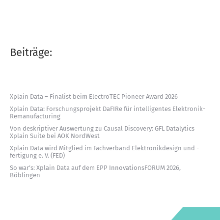
Beiträge:
Xplain Data – Finalist beim ElectroTEC Pioneer Award 2026
Xplain Data: Forschungsprojekt DaFIRe für intelligentes Elektronik-
Remanufacturing
Von deskriptiver Auswertung zu Causal Discovery: GFL Datalytics
Xplain Suite bei AOK NordWest
Xplain Data wird Mitglied im Fachverband Elektronikdesign und -
fertigung e. V. (FED)
So war’s: Xplain Data auf dem EPP InnovationsFORUM 2026,
Böblingen